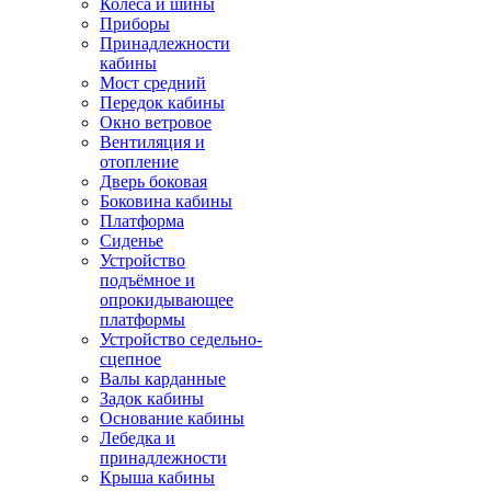
Колёса и шины
Приборы
Принадлежности
кабины
Мост средний
Передок кабины
Окно ветровое
Вентиляция и
отопление
Дверь боковая
Боковина кабины
Платформа
Сиденье
Устройство
подъёмное и
опрокидывающее
платформы
Устройство седельно-
сцепное
Валы карданные
Задок кабины
Основание кабины
Лебедка и
принадлежности
Крыша кабины