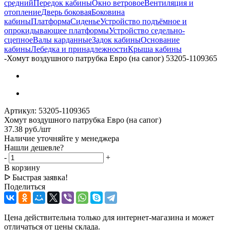
средний
Передок кабины
Окно ветровое
Вентиляция и
отопление
Дверь боковая
Боковина
кабины
Платформа
Сиденье
Устройство подъёмное и
опрокидывающее платформы
Устройство седельно-
сцепное
Валы карданные
Задок кабины
Основание
кабины
Лебедка и принадлежности
Крыша кабины
-
Хомут воздушного патрубка Евро (на сапог) 53205-1109365
Артикул:
53205-1109365
Хомут воздушного патрубка Евро (на сапог)
37.38
руб.
/шт
Наличие уточняйте у менеджера
Нашли дешевле?
-
+
В корзину
ᐅ Быстрая заявка!
Поделиться
Цена действительна только для интернет-магазина и может
отличаться от цены склада.