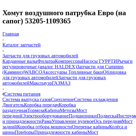
Хомут воздушного патрубка Евро (на
сапог) 53205-1109365
Главная
-
Каталог запчастей
-
Запчасти для грузовых автомобилей
Карданные валы
Фильтра
Компрессора
Насосы ГУР
РТИ
Рычаги
регулировочные (аналог HALDEX)
Запчасти для Cummins
(Камминз)
WABCO
Аксессуары
Топливные баки
Облицовка
для грузовых автомобилей
Запчасти для грузовых
автомобилей
Макспауэр
ГАЗ
МАЗ
-
Система питания
Система выпуска газов
Сцепление
Система охлаждения
Двигатель
Коробка передач
Коробка
раздаточная
Тормоза
Кабина
Метизы
Мост
передний
Электрооборудование
Подшипники
Подвеска
Инструм
и принадлежности
Рама
Управление рулевое
Ось передняя
Мост
задний
Коробка отбора мощности
Оперенье кабины
Колёса и
шины
Приборы
Принадлежности кабины
Мост