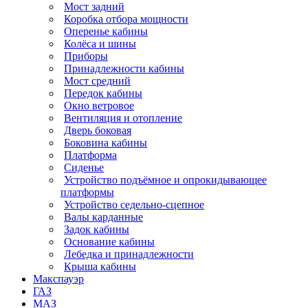
Мост задний
Коробка отбора мощности
Оперенье кабины
Колёса и шины
Приборы
Принадлежности кабины
Мост средний
Передок кабины
Окно ветровое
Вентиляция и отопление
Дверь боковая
Боковина кабины
Платформа
Сиденье
Устройство подъёмное и опрокидывающее
платформы
Устройство седельно-сцепное
Валы карданные
Задок кабины
Основание кабины
Лебедка и принадлежности
Крыша кабины
Макспауэр
ГАЗ
МАЗ