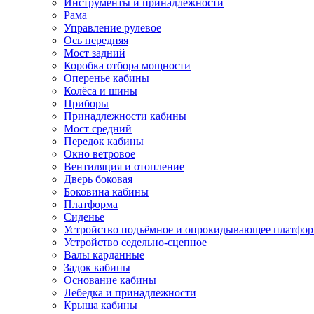
Инструменты и принадлежности
Рама
Управление рулевое
Ось передняя
Мост задний
Коробка отбора мощности
Оперенье кабины
Колёса и шины
Приборы
Принадлежности кабины
Мост средний
Передок кабины
Окно ветровое
Вентиляция и отопление
Дверь боковая
Боковина кабины
Платформа
Сиденье
Устройство подъёмное и опрокидывающее платфо
Устройство седельно-сцепное
Валы карданные
Задок кабины
Основание кабины
Лебедка и принадлежности
Крыша кабины