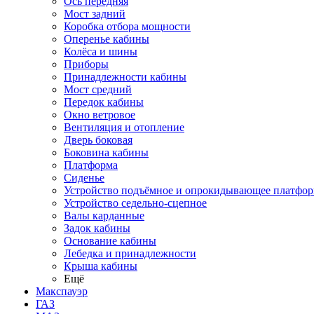
Ось передняя
Мост задний
Коробка отбора мощности
Оперенье кабины
Колёса и шины
Приборы
Принадлежности кабины
Мост средний
Передок кабины
Окно ветровое
Вентиляция и отопление
Дверь боковая
Боковина кабины
Платформа
Сиденье
Устройство подъёмное и опрокидывающее платфо
Устройство седельно-сцепное
Валы карданные
Задок кабины
Основание кабины
Лебедка и принадлежности
Крыша кабины
Ещё
Макспауэр
ГАЗ